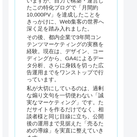
いますが、自力で構築・運営し
たこの特化ブログで「月間約
10,000PV」を達成したことを
きっかけに、Web集客の世界へ
深く足を踏み入れました。
その後、都内企業で3年間コン
テンツマーケティングの実務を
経験。現在は、デザイン、コー
ディングから、GA4によるデー
タ分析、さらに身銭を切った広
告運用までをワンストップで行
っています。
私が大切にしているのは、過剰
な煽り文句を一切使わない「誠
実なマーケティング」です。た
だサイトを作るだけでなく、相
談者様と同じ目線に立ち、公開
後の運用まで見据えた「売るた
めの導線」を実直に整えていき