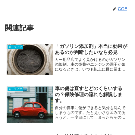
GOE
関連記事
「ガソリン添加剤」本当に効果が
カーライフ
あるのか判断したいなら必見
カー用品店でよく見かけるのがガソリン
添加剤。車の燃費やエンジンの調子が気
になるときは、いつも以上に目に留まり
やすくなるものです。広告ではエンジン
がきれいになる、燃費が良くなるといっ
た説明がされていますが、本当に効果が
車の傷は直すとどのくらいする
あるのか、今使うべきなの...
カーライフ
の？保険修理の流れも解説しま
す。
自分の愛車に傷ができると気分も沈んで
しまうものです。たとえ小さな凹みであ
ろうと、一度目にしてしまったらその先
ずっと気になりますよね。「知らぬが
仏」とはよく言ったものです。今回はそ
んな気になってしまった車の傷につい