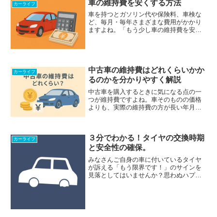
車の維持費を安くする方法
て、まずは理解を深めていただ...
カーライフ
車を持つとガソリン代や保険料、車検な
ど、毎月・毎年さまざまな費用がかかり
ますよね。「もう少し車の維持費を安く
できないだろうか」と感じている方は多
いのではないでしょうか。特にお子さん
が生まれたり、引っ越しのタイミングだ
ったりすると、いつも以上...
中古車の維持費はどれくらいかか
カーライフ
るのかを分かりやすく解説
中古車を購入するときに気になる点の一
つが維持費ですよね。車そのものの価格
よりも、実際の維持費の方が長い年月で
見たときに高くなることがありますよ
ね。例えば50万円でソリオを購入すれ
ば、4年で維持費が購入金額を超えてくる
３分でわかる！タイヤの交換時期
はずです。特に中古車は状...
カーライフ
と安全性の確保。
みなさんご自身の車に付いているタイヤ
が訴える「もう限界です！」のサインを
見落としてはいませんか？思わぬハプニ
ングや重大な事故を起こさないためにも
日頃からチェックすることをお勧めしま
す。この記事ではタイヤの交換サインを
見落とさないためのチェッ...