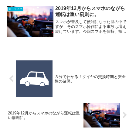
2019年12月からスマホのながら
カーライフ
運転は重い罰則に。
スマホが普及して便利になった世の中で
すが、そのスマホ操作による事故も増え
続けています。今回スマホを保持、操作
しながらの運転に対して罰則が大きく変
わります。状況によっては1発免停もあ
り、車を運転する方にとっては決して人
ごとではありません。12...
３分でわかる！タイヤの交換時期と安全
性の確保。
2019年12月からスマホのながら運転は重
い罰則に。