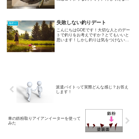
ても、ただ釣り糸を垂らしているだけで
釣れるのがサビキ釣りの魅力。そんなサ
ビキ釣りですが、どんな大きさの魚が釣
りたいかによって、適した...
失敗しない釣りデート
海釣り
こんにちはGOEです！大切な人とのデー
トで釣りをお考えですか？とてもいいと
思います！しかし釣りは気をつけないと
すぐに手や洋服が汚れてしまいます。運
悪くその日釣れなくてさらに洋服が汚れ
てしまったらまずテンションはガタ落ち
です(^^;しかし生き...
派遣バイトって実際どんな感じ？お答え
します！
車の鉄粉取りアイアンイーターを使って
みた