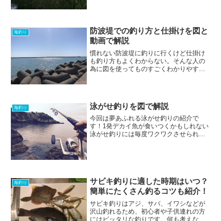
で、成長するにつれて呼び方がセイゴ→
フッコ→スズキと変わっていく出世魚と
いうやつです。釣りでＧＥＴした方やス
ーパーで購入した方に...
防波堤での釣り方と仕掛けを図と
海釣り
動画で解説
慣れない防波堤に釣りに行くけど仕掛け
も釣り方もよくわからない。そんな人の
為に図を使ってものすごくわかりやすく
解説をしていきます！どんな仕掛けでど
んな魚が狙えるのか？知って行くのと何
も調べずに行くのとでは釣果が全然違い
ますよ！この記事をしっか...
泳がせ釣りを図で解説
海釣り
今回は夢あふれる泳がせ釣りの紹介で
す！1発デカイ魚が食いつくかもしれない
泳がせ釣りには毎度ワクワクさせられま
すね！そんな泳がせ釣りですが、今回は
図を使ってわかりやすくしました！初め
てスタートするという方向けに、エサを
取り扱うときの注意点など...
サビキ釣りに適した時期はいつ？
海釣り
簡単にたくさん釣るコツも紹介！
サビキ釣りはアジ、サバ、イワシなどが
沢山釣れるため、初心者や子供連れの方
にはピッタリな釣りです。何も考えなく