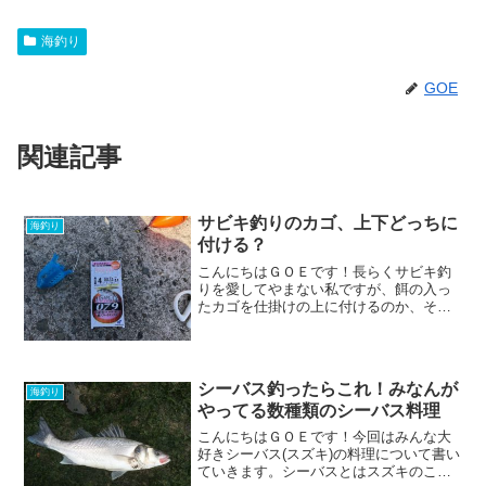
海釣り
GOE
関連記事
サビキ釣りのカゴ、上下どっちに
海釣り
付ける？
こんにちはＧＯＥです！長らくサビキ釣
りを愛してやまない私ですが、餌の入っ
たカゴを仕掛けの上に付けるのか、それ
とも下に付けるのか皆さんはどうしてい
るでしょうか？私は下に付ける派です
が、状況によっては上に付けたりします
よ！今回は上下それぞれに付...
シーバス釣ったらこれ！みなんが
海釣り
やってる数種類のシーバス料理
こんにちはＧＯＥです！今回はみんな大
好きシーバス(スズキ)の料理について書い
ていきます。シーバスとはスズキのこと