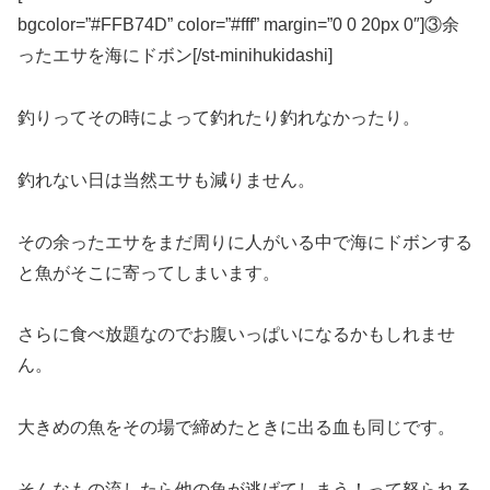
bgcolor=”#FFB74D” color=”#fff” margin=”0 0 20px 0″]③余
ったエサを海にドボン[/st-minihukidashi]
釣りってその時によって釣れたり釣れなかったり。
釣れない日は当然エサも減りません。
その余ったエサをまだ周りに人がいる中で海にドボンする
と魚がそこに寄ってしまいます。
さらに食べ放題なのでお腹いっぱいになるかもしれませ
ん。
大きめの魚をその場で締めたときに出る血も同じです。
そんなもの流したら他の魚が逃げてしまう！って怒られる