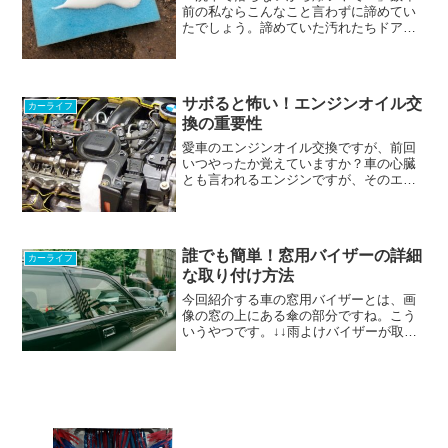
前の私ならこんなこと言わずに諦めてい
たでしょう。諦めていた汚れたちドアノ
ブやミラーから垂れたような黒い筋。ボ
ディの下全体の黄ばみ。天井にこびり付
いた苔のような汚れ。効果が期待できる
品があるとは知りませんで...
サボると怖い！エンジンオイル交
カーライフ
換の重要性
愛車のエンジンオイル交換ですが、前回
いつやったか覚えていますか？車の心臓
とも言われるエンジンですが、そのエン
ジン内部を円滑に動かしているのはエン
ジンオイルです。このオイルは定期的に
交換しなければ必ず悪い結果をもたらし
ます。それだけ重要なもの...
誰でも簡単！窓用バイザーの詳細
カーライフ
な取り付け方法
今回紹介する車の窓用バイザーとは、画
像の窓の上にある傘の部分ですね。こう
いうやつです。↓↓雨よけバイザーが取り
付けられている車には様々なメリットが
あります。今回はそのメリットを紹介
し、画像を載せながらバイザーの取り付
け方法を分かりやすく解説...