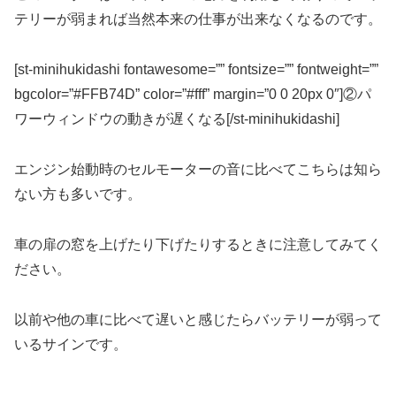
テリーが弱まれば当然本来の仕事が出来なくなるのです。
[st-minihukidashi fontawesome=”” fontsize=”” fontweight=””
bgcolor=”#FFB74D” color=”#fff” margin=”0 0 20px 0″]②パ
ワーウィンドウの動きが遅くなる[/st-minihukidashi]
エンジン始動時のセルモーターの音に比べてこちらは知ら
ない方も多いです。
車の扉の窓を上げたり下げたりするときに注意してみてく
ださい。
以前や他の車に比べて遅いと感じたらバッテリーが弱って
いるサインです。