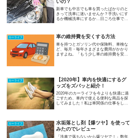
いの？
新車でも中古でも車を買ったばかりのと
きって洗車に迷いませんか？手洗いにす
るか機械洗車にするか…日ごろ仕事で車
のボディメンテナンスをしている私から
言わせてもらうと結論どちらでも問題な
いです。「高級車だから機械洗車なんて
車の維持費を安くする方法
カーライフ
ありえない」「古くて安い...
車を持つとガソリン代や保険料、車検な
ど、毎月・毎年さまざまな費用がかかり
ますよね。「もう少し車の維持費を安く
できないだろうか」と感じている方は多
いのではないでしょうか。特にお子さん
が生まれたり、引っ越しのタイミングだ
ったりすると、いつも以上...
【2020年】車内を快適にするグ
カーライフ
ッズをズバッと紹介！
2020年のカーライフを今よりも快適に過
ごすため、車内で使える便利な商品を探
してみました！私は車関係の仕事をして
いるので「あ、この商品使ってる人よく
見るわ！」って思った物をピックアップ
していきたいと思います。実際に使う人
水垢落とし剤【爆ツヤ】を使って
が多いというのは商品...
カーライフ
みたのでレビュー
「洗車で落ちないから爆ツヤで！」数年