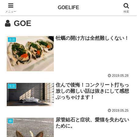
GOELIFE
メニュー
検索
GOE
牡蠣の開け方は全然難しくない！
生活
2019.05.28
住んで後悔！コンクリート打ちっ
生活
放しの難しい話は抜きにして感想
ぶっちゃけます！
2019.05.25
尿管結石と症状、愛猫を失わない
猫
ために。