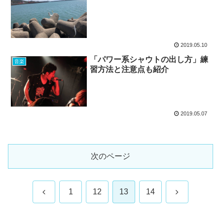
2019.05.10
「パワー系シャウトの出し方」練
音楽
習方法と注意点も紹介
2019.05.07
次のページ
前
次
1
12
13
14
へ
へ